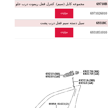
69710B
مجموعه کابل (سیم). کنترل قفل ریموت درب جلو
6971026010
جزئیات
69318C
سیل دسته سیم قفل درب پشت
6931851010
جزئیات