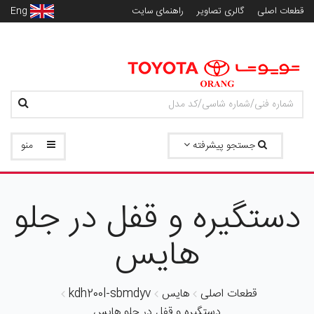
قطعات اصلی
گالری تصاویر
راهنمای سایت
Eng
جستجو پیشرفته
منو
دستگیره و قفل در جلو
هایس
قطعات اصلی
هایس
kdh200l-sbmdyv
دستگیره و قفل در جلو هایس