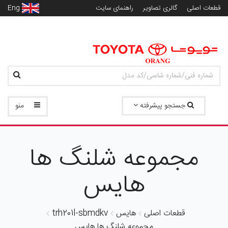
قطعات اصلی
گالری تصاویر
راهنمای سایت
Eng
جستجو پیشرفته
منو
مجموعه شلنگ ها
هایس
قطعات اصلی
هایس
trh201l-sbmdkv
مجموعه شلنگ ها هایس