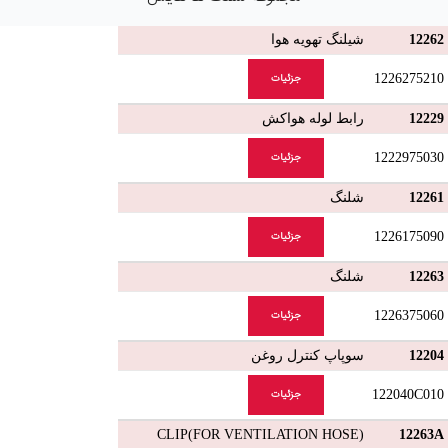
12262
شیلنگ تهویه هوا
1226275210
جزئیات
12229
رابط لوله هواکش
1222975030
جزئیات
12261
شلنگ
1226175090
جزئیات
12263
شلنگ
1226375060
جزئیات
12204
سوپاپ کنترل روغن
122040C010
جزئیات
CLIP(FOR VENTILATION HOSE)
12263A