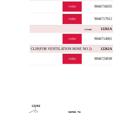
9046716035
جزئیات
9046717012
جزئیات
12261A
بست
9046714001
جزئیات
CLIP(FOR VENTILATION HOSE NO.2)
12262A
9046724038
جزئیات